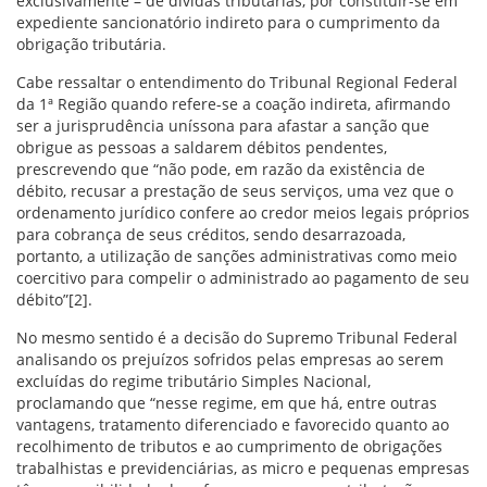
exclusivamente – de dívidas tributárias, por constituir-se em
expediente sancionatório indireto para o cumprimento da
obrigação tributária.
Cabe ressaltar o entendimento do Tribunal Regional Federal
da 1ª Região quando refere-se a coação indireta, afirmando
ser a jurisprudência uníssona para afastar a sanção que
obrigue as pessoas a saldarem débitos pendentes,
prescrevendo que “não pode, em razão da existência de
débito, recusar a prestação de seus serviços, uma vez que o
ordenamento jurídico confere ao credor meios legais próprios
para cobrança de seus créditos, sendo desarrazoada,
portanto, a utilização de sanções administrativas como meio
coercitivo para compelir o administrado ao pagamento de seu
débito”[2].
No mesmo sentido é a decisão do Supremo Tribunal Federal
analisando os prejuízos sofridos pelas empresas ao serem
excluídas do regime tributário Simples Nacional,
proclamando que “nesse regime, em que há, entre outras
vantagens, tratamento diferenciado e favorecido quanto ao
recolhimento de tributos e ao cumprimento de obrigações
trabalhistas e previdenciárias, as micro e pequenas empresas