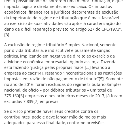
têm a possibilidade de sofrerem uma menor tributação, o que
impacta, lógica e diretamente, no seu caixa. Os impactos
econômicos, financeiros e jurídicos decorrentes da exclusão
da impetrante de regime de tributação que é mais favorável
ao exercício de suas atividades são aptos à caracterização do
dano de difícil reparação previsto no artigo 527 do CPC/1973”.
[3]
A exclusão do regime tributário Simples Nacional, somente
por dívida tributária, é indiscutível e puramente sanção
política, implicando em negativa de direito ao exercício da
atividade econômica empresarial. Agindo assim, a Fazenda
está fazendo “justiça pelas próprias mãos […] levando a
empresa ao caos”[4], restando “inconstitucionais as restrições
impostas em razão do não pagamento de tributo”[5]. Somente
no ano de 2016, foram excluídas do regime tributário Simples
nacional, de ofício – por débitos tributários – um total de
375.160[6] empresas e nos primeiros meses de 2017, já foram
excluídas 7.839[7] empresas.
Se o Fisco pretende haver seus créditos contra os
contribuintes, pode e deve lançar mão de meios mais
adequados para essa finalidade, conforme previsões