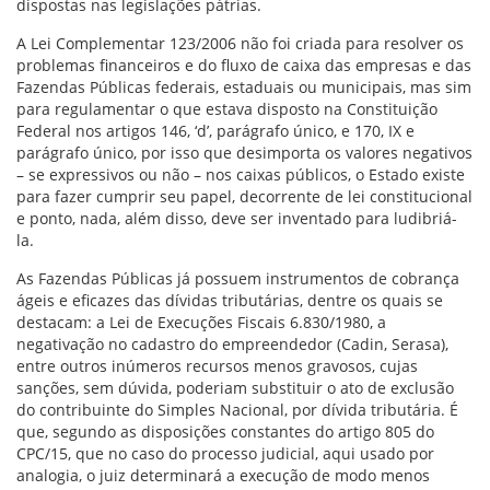
dispostas nas legislações pátrias.
A Lei Complementar 123/2006 não foi criada para resolver os
problemas financeiros e do fluxo de caixa das empresas e das
Fazendas Públicas federais, estaduais ou municipais, mas sim
para regulamentar o que estava disposto na Constituição
Federal nos artigos 146, ‘d’, parágrafo único, e 170, IX e
parágrafo único, por isso que desimporta os valores negativos
– se expressivos ou não – nos caixas públicos, o Estado existe
para fazer cumprir seu papel, decorrente de lei constitucional
e ponto, nada, além disso, deve ser inventado para ludibriá-
la.
As Fazendas Públicas já possuem instrumentos de cobrança
ágeis e eficazes das dívidas tributárias, dentre os quais se
destacam: a Lei de Execuções Fiscais 6.830/1980, a
negativação no cadastro do empreendedor (Cadin, Serasa),
entre outros inúmeros recursos menos gravosos, cujas
sanções, sem dúvida, poderiam substituir o ato de exclusão
do contribuinte do Simples Nacional, por dívida tributária. É
que, segundo as disposições constantes do artigo 805 do
CPC/15, que no caso do processo judicial, aqui usado por
analogia, o juiz determinará a execução de modo menos